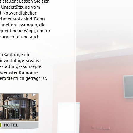
stellen: Lassen Sie sich
en Unterstützung vom
d Notwendigkeiten
ehmer stolz sind. Denn
chnellen Lösungen, die
equent neue Wege, um für
inungsbild und auch
Großaufträge im
 vielfältige Kreativ-
estaltungs-Konzepte.
modernster Rundum-
ordentlich gefragt ist.