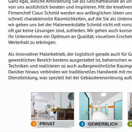
Ganz egal, welche Anforderung Sie als Geschäftskunde an uns 
von uns ausführlich beraten und inspirieren. Mit der kreativ
Firmenchef Claus Schmid werden aus anfänglichen Ideen un
schnell charaktervolle Räumlichkeiten, auf die Sie als Untern
wir geben uns bei der Malerwerkstätte Schmid nicht mit vors
oft gar keine Lösungen sind, zufrieden. Wir gehen auch kons
Ihr Unternehmen ein Optimum an Qualität, visuellem Ersche
Werterhalt zu erbringen.
Als innovativer Malerbetrieb, der logistisch gerade auch für 
gewerblichen Bereich bestens ausgestattet ist, beherrschen wir
Techniken und realisieren so auch außergewöhnliche Raumg
Darüber hinaus verbinden wir traditionelles Handwerk mit 
Dienstleistung, was speziell bei der Gebäuderenovierung außer