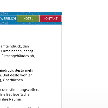
EWERBLICH
HOTEL
KONTAKT
esamteindruck, den
r Firma haben, hängt
s Firmengebäudes ab,
teindruck, desto mehr
. Und desto wohler
g, Oberflächen
n den stimmungsvollen,
ine Betriebsflächen
r ihre Räume.