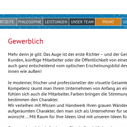
RTSEITE
PHILOSOPHIE
LEISTUNGEN
UNSER TEAM
PRIVAT
G
Gewerblich
Mehr denn je gilt: Das Auge ist der erste Richter – und der G
Kunden, künftige Mitarbeiter oder die Öffentlichkeit von eine
auch ganz entscheidend vom optischen Erscheinungsbild de
innen wie außen!
Je moderner, frischer und professioneller der visuelle Gesam
Kompetenz räumt man Ihrem Unternehmen von Anfang an ein
fühlen sich auch die Mitarbeiter. Farben bringen die Stimmun
bestimmen den Charakter.
Wir verleihen mit Wissen und Handwerk Ihren grauen Wände
aufgeräumten Charakter, den man sich als Unternehmer für se
wünscht ... Mit Raum für Ihre Ideen. Und mit unseren Ideen fü